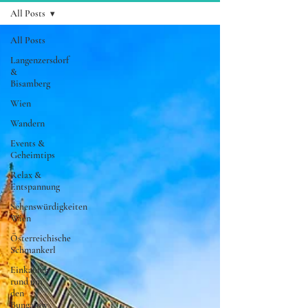
All Posts
All Posts
Langenzersdorf
&
Bisamberg
Wien
Wandern
Events &
Geheimtips
Relax &
Entspannung
Sehenswürdigkeiten
Wien
Österreichische
Schmankerl
Einkaufen
rund um
den
Bungalow