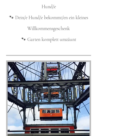
Hund/e
🐾 Dein/e Hund/e bekommt/en ein kleines
Willkommensgeschenk
🐾 Garten komplett umzäunt