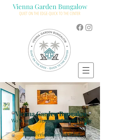
Vienna Garden Bungalow
QUIET ON THE EDGE-QUICK TO THE CENTER
Vienna Garden Bungalow
Wo Wiener Charme auf Gartenidylle
trifft
Dein Ferienhaus bei Wien