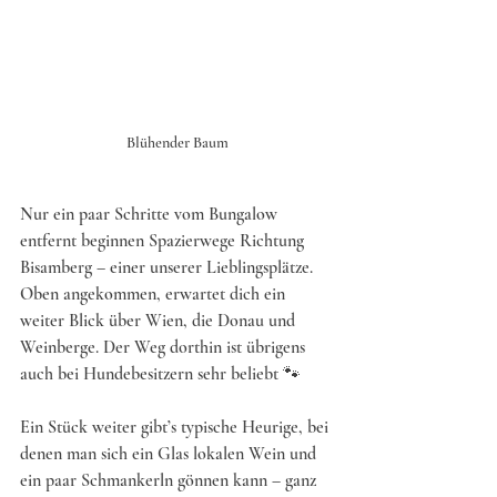
Blühender Baum
Nur ein paar Schritte vom Bungalow 
entfernt beginnen Spazierwege Richtung 
Bisamberg – einer unserer Lieblingsplätze. 
Oben angekommen, erwartet dich ein 
weiter Blick über Wien, die Donau und 
Weinberge. Der Weg dorthin ist übrigens 
auch bei Hundebesitzern sehr beliebt 🐾 
Ein Stück weiter gibt’s typische Heurige, bei 
denen man sich ein Glas lokalen Wein und 
ein paar Schmankerln gönnen kann – ganz 