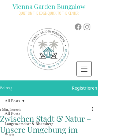
Vienna Garden Bungalow
QUIET ON THE EDGE-QUICK TO THE CENTER
Registrieren
Beitrag
All Posts
1 Min. Lesezeit
All Posts
Zwischen Stadt & Natur –
Langenzersdorf & Bisamberg
Unsere Umgebung im
Wien