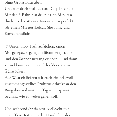
ohne Großstadttrubel.
Und wer doch mal Lust auf City-Life hat: 
Mit der S-Bahn bist du in ca. 20 Minuten 
direkt in der Wiener Innenstadt – perfekt 
für einen Mix aus Kultur, Shopping und 
Kaffeehausflair. 
✨ Unser Tipp: Früh aufstehen, einen 
Morgenspaziergang am Bisamberg machen 
und den Sonnenaufgang erleben – und dann 
zurückkommen, um auf der Veranda zu 
frühstücken. 
Auf Wunsch liefern wir euch ein liebevoll 
zusammengestelltes Frühstück direkt in den 
Bungalow – damit der Tag so entspannt 
beginnt, wie er weitergehen soll. 
Und während ihr da sitzt, vielleicht mit 
einer Tasse Kaffee in der Hand, fällt der 